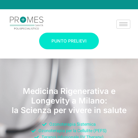
PUNTO PRELIEVI
Medicina Rigenerativa e
Longevity a Milano:
la Scienza per vivere in salute
Ozonoterapia Sistemica
Ozonoterapia per la Cellulite (PEFS)
Terapia Infusionale (IV Therapy)