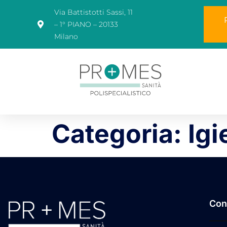
Via Battistotti Sassi, 11
– 1° PIANO – 20133
Milano
Categoria:
Igi
Con