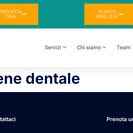
PRENOTA
PUNTO
ORA
PRELIEVI
Servizi
Chi siamo
Team
ene dentale
tattaci
Prenota u