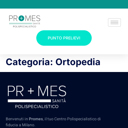
PUNTO PRELIEVI
Categoria:
Ortopedia
Benvenuti in
Promes
, il tuo Centro Polispecialistico di
fiducia a Milano.